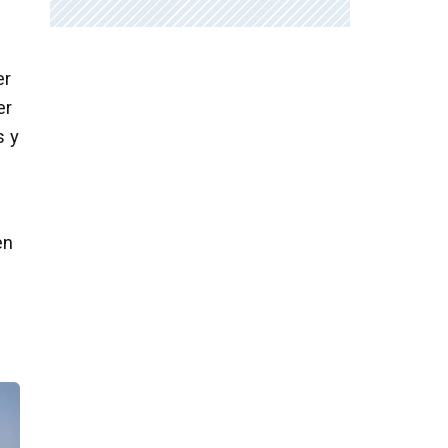
er
er
s y
en