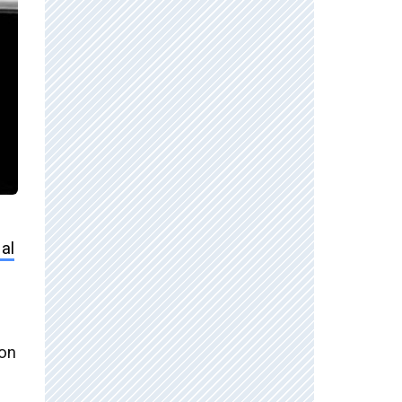
al
con