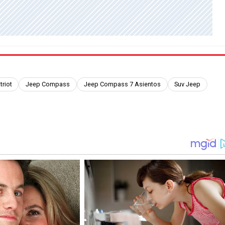
triot
Jeep Compass
Jeep Compass 7 Asientos
Suv Jeep