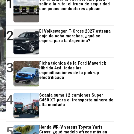
1
salir a la ruta: el truco de seguridad
que pocos conductores aplican
2
El Volkswagen T-Cross 2027 estrena
caja de ocho marchas, ¿qué se
espera para la Argentina?
3
Ficha técnica de la Ford Maverick
Híbrida 4x4: todas las
especificaciones de la pick-up
electrificada
4
Scania suma 12 camiones Super
G460 XT para el transporte minero de
alta montaña
5
Honda WR-V versus Toyota Yaris
Cross: ¿qué modelo ofrece más en