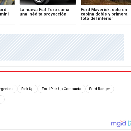
Ford
La nueva Fiat Toro suma
Ford Maverick: solo en
"mini
una inédita proyección
cabina doble y primera
foto del interior
rgentina
Pick Up
Ford Pick Up Compacta
Ford Ranger
h