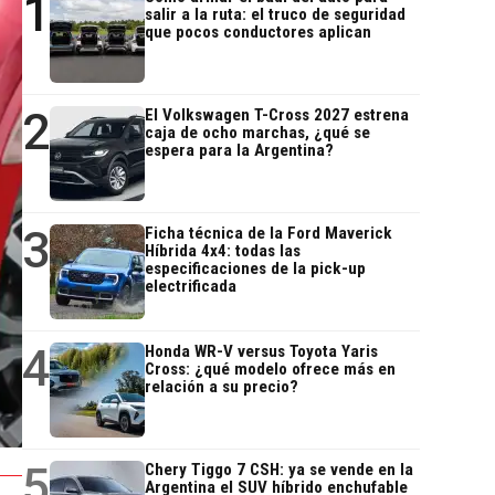
1
salir a la ruta: el truco de seguridad
que pocos conductores aplican
2
El Volkswagen T-Cross 2027 estrena
caja de ocho marchas, ¿qué se
espera para la Argentina?
3
Ficha técnica de la Ford Maverick
Híbrida 4x4: todas las
especificaciones de la pick-up
electrificada
4
Honda WR-V versus Toyota Yaris
Cross: ¿qué modelo ofrece más en
relación a su precio?
5
Chery Tiggo 7 CSH: ya se vende en la
Argentina el SUV híbrido enchufable