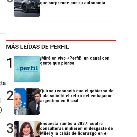
que sorprende por su autonomía
MÁS LEÍDAS DE PERFIL
1
¡Mirá en vivo +Perfil!: un canal con
gente que piensa
cta
2
Quirno reconoció que el gobierno de
Lula solicitó el retiro del embajador
l
argentino en Brasil
a
)
3
Encuesta rumbo a 2027: cuatro
consultoras midieron el desgaste de
Milei y la crisis de liderazgo en el