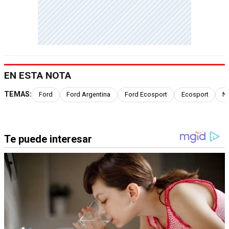
EN ESTA NOTA
TEMAS:
Ford
Ford Argentina
Ford Ecosport
Ecosport
N