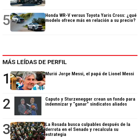
5
Honda WR-V versus Toyota Yaris Cross: ¿qué
modelo ofrece más en relación a su precio?
MÁS LEÍDAS DE PERFIL
1
Murió Jorge Messi, el papá de Lionel Messi
2
Caputo y Sturzenegger crean un fondo para
indemnizar y “ganar” sindicatos aliados
3
La Rosada busca culpables después de la
derrota en el Senado y recalcula su
estrategia