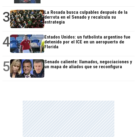
3
La Rosada busca culpables después de la
derrota en el Senado y recalcula su
estrategia
4
Estados Unidos: un futbolista argentino fue
detenido por el ICE en un aeropuerto de
Florida
5
Senado caliente: llamados, negociaciones y
un mapa de aliados que se reconfigura